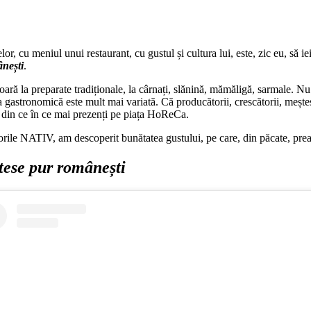
r, cu meniul unui restaurant, cu gustul și cultura lui, este, zic eu, să i
ânești
.
ă la preparate tradiționale, la cârnați, slănină, mămăligă, sarmale. Nu 
a gastronomică este mult mai variată. Că producătorii, crescătorii, meșteș
t din ce în ce mai prezenți pe piața HoReCa.
rile NATIV, am descoperit bunătatea gustului, pe care, din păcate, prea 
tese pur românești