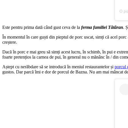
O po
Este pentru prima dată când gust ceva de la
ferma familiei Tătăran
. 
În momentul în care guști din pieptul de porc uscat, simți că acel porc a
creștere.
Dacă în porc e mai greu să simți acest lucru, în schimb, în pui e extrem
foarte pretențios la carnea de pui, în general nu o mănânc în / din co
Aștept cu nerăbdare să se introducă în meniul restaurantelor și
porcul
gustos. Dar parcă îmi e dor de porcul de Bazna. Nu am mai mâncat de 