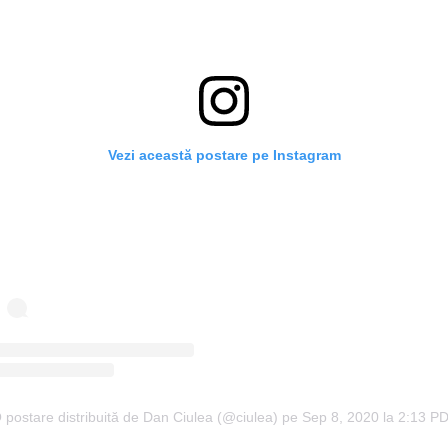
Vezi această postare pe Instagram
 postare distribuită de Dan Ciulea (@ciulea)
pe
Sep 8, 2020 la 2:13 P