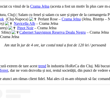
sociat cu vinul de la
Crama Jelna
(acesta a fost un motiv în plus care m-
ra, Cluj) | Salam cu fenel și salam cu sare și piper de la carmangeria Pa
ook
(Cluj-Napoca)
Perlant Rose –
Crama Jelna
(Jelna, Bistrița –
reș)
Navicella Alb
– Crama Jelna
mureș)
Pinot Noir
– Crama Jelna
, Sibiu)
Cabernet Sauvignon Reserva Dealu Negru
– Crama Jelna
Crama Jelna
Am stat în jur de 4 ore, iar costul total a fost de 120 lei / persoană
ucură extrem de tare acest
trend
în industria HoReCa din Cluj. Mă bucură 
Terrei
, dar ne vom dezvolta și noi, restul societății, din punct de vedere
e atunci am rămas client fidel. Mai ales că m-am obișnuit să fac comand