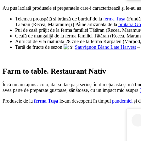
Au pus laolată produsele și preparatele care-i caracterizează și le-au a
Telemea proaspătă si brânză de burduf de la
ferma Tușa
(Fundătu
Tătăran (Recea, Maramureș) | Pâine artizanală de la
brutăria G
Pui de casă prăjit de la ferma familiei Tătăran (Recea, Maramu
Ceafă de mangaliță de la ferma familiei Tătăran (Recea, Mara
Antricot de vită maturată 28 zile de la ferma Karpaten (Marpod
Tartă de fructe de sezon
Sauvignon Blanc Late Harvest
– 
Farm to table. Restaurant Nativ
Încă nu am ajuns acolo, dar se fac pași serioși în direcția asta și mă b
avea parte de preparate gustoase, sănătoase, cu un impact mic asupra
Produsele de la
ferma Tușa
le-am descoperit în timpul
pandemiei
și d