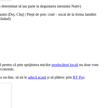
a determinat să iau parte la degustarea meniului Nativ)
sini (Dej, Cluj) | Piept de porc crud – uscat de la ferma familiei
 Năsăud)
pentru că prin sprijinirea micilor
producători locali
nu doar vom
 economic.
a on-line, să mi le
aducă acasă
și să plătesc prin
BT Pay
.