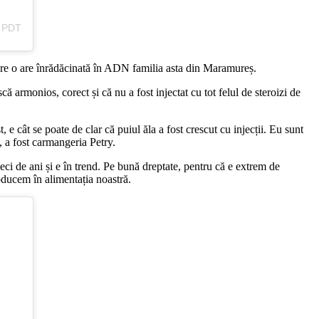
8 PDT
care o are înrădăcinată în ADN familia asta din Maramureș.
ă armonios, corect și că nu a fost injectat cu tot felul de steroizi de
e cât se poate de clar că puiul ăla a fost crescut cu injecții. Eu sunt
, a fost carmangeria Petry.
eci de ani și e în trend. Pe bună dreptate, pentru că e extrem de
ducem în alimentația noastră.