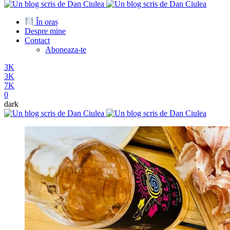
În oraș
Despre mine
Contact
Aboneaza-te
3K
3K
7K
0
dark