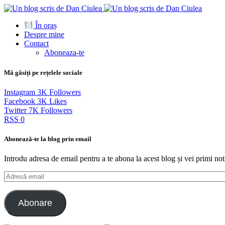
În oraș
Despre mine
Contact
Aboneaza-te
Mă găsiți pe rețelele sociale
Instagram
3K
Followers
Facebook
3K
Likes
Twitter
7K
Followers
RSS
0
Abonează-te la blog prin email
Introdu adresa de email pentru a te abona la acest blog și vei primi noti
Adresă
email
Abonare