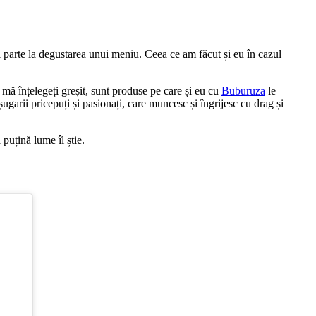
ei parte la degustarea unui meniu. Ceea ce am făcut și eu în cazul
mă înțelegeți greșit, sunt produse pe care și eu cu
Buburuza
le
ugarii pricepuți și pasionați, care muncesc și îngrijesc cu drag și
puțină lume îl știe.