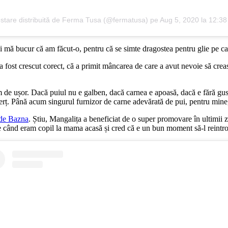
stare distribuită de Ferma Tusa (@fermatusa)
pe
Aug 5, 2020 la 12:3
Și mă bucur că am făcut-o, pentru că se simte dragostea pentru glie pe 
 fost crescut corect, că a primit mâncarea de care a avut nevoie să creasc
 de ușor. Dacă puiul nu e galben, dacă carnea e apoasă, dacă e fără gust, 
merț. Până acum singurul furnizor de carne adevărată de pui, pentru mine
 de Bazna
. Știu, Mangalița a beneficiat de o super promovare în ultimii z
când eram copil la mama acasă și cred că e un bun moment să-l reintro