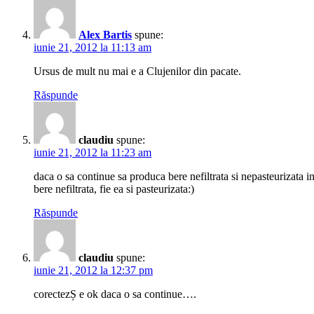
Alex Bartis
spune:
iunie 21, 2012 la 11:13 am
Ursus de mult nu mai e a Clujenilor din pacate.
Răspunde
claudiu
spune:
iunie 21, 2012 la 11:23 am
daca o sa continue sa produca bere nefiltrata si nepasteurizata in 
bere nefiltrata, fie ea si pasteurizata:)
Răspunde
claudiu
spune:
iunie 21, 2012 la 12:37 pm
corectezȘ e ok daca o sa continue….