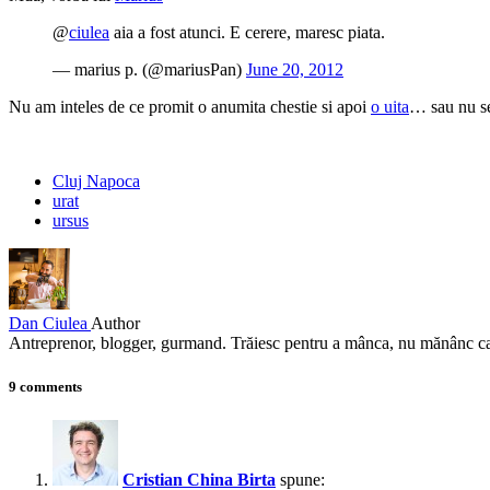
@
ciulea
aia a fost atunci. E cerere, maresc piata.
— marius p. (@mariusPan)
June 20, 2012
Nu am inteles de ce promit o anumita chestie si apoi
o uita
… sau nu se
Cluj Napoca
urat
ursus
Dan Ciulea
Author
Antreprenor, blogger, gurmand. Trăiesc pentru a mânca, nu mănânc ca 
9 comments
Cristian China Birta
spune: