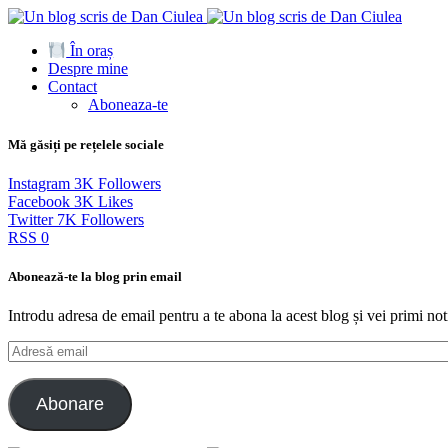
În oraș
Despre mine
Contact
Aboneaza-te
Mă găsiți pe rețelele sociale
Instagram
3K
Followers
Facebook
3K
Likes
Twitter
7K
Followers
RSS
0
Abonează-te la blog prin email
Introdu adresa de email pentru a te abona la acest blog și vei primi noti
Adresă
email
Abonare