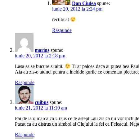
Dan Ciulea
spune:
iunie 20, 2012 la 2:24 pm
rectificat
Răspunde
marius
spune:
iunie 20, 2012 la 2:18 pm
Lasa sa se bucure si altii!
Ti-ar palcea daca ai putea bea Pa
Aia au zis-o atunci pentru a inchide gurile ce comentau plecarea
Răspunde
cuibus
spune:
iunie 21, 2012 la 11:10 am
Pai de la o marca ca Ursus ce te astepti..au zis ca nu vor inchid
Pacat ca au distrus un simbol al Clujului la fel ca Feleacul, Napo
Răspunde