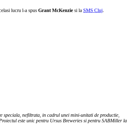
elasi lucru l-a spus
Grant McKenzie
si la
SMS Cluj
.
peciala, nefiltrata, in cadrul unei mini-unitati de productie,
r. Proiectul este unic pentru Ursus Breweries si pentru SABMiller la