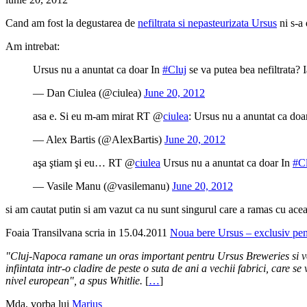
Cand am fost la degustarea de
nefiltrata si nepasteurizata Ursus
ni s-a 
Am intrebat:
Ursus nu a anuntat ca doar In
#Cluj
se va putea bea nefiltrata? 
— Dan Ciulea (@ciulea)
June 20, 2012
asa e. Si eu m-am mirat RT @
ciulea
: Ursus nu a anuntat ca doa
— Alex Bartis (@AlexBartis)
June 20, 2012
aşa ştiam şi eu… RT @
ciulea
Ursus nu a anuntat ca doar In
#Cl
— Vasile Manu (@vasilemanu)
June 20, 2012
si am cautat putin si am vazut ca nu sunt singurul care a ramas cu ace
Foaia Transilvana scria in 15.04.2011
Noua bere Ursus – exclusiv pen
"Cluj-Napoca ramane un oras important pentru Ursus Breweries si vom c
infiintata intr-o cladire de peste o suta de ani a vechii fabrici, care
nivel european", a spus Whitlie.
[
…
]
Mda, vorba lui
Marius