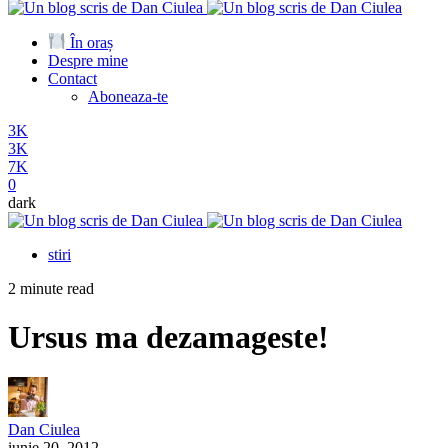
În oraș
Despre mine
Contact
Aboneaza-te
3K
3K
7K
0
dark
stiri
2 minute read
Ursus ma dezamageste!
Dan Ciulea
iunie 20, 2012