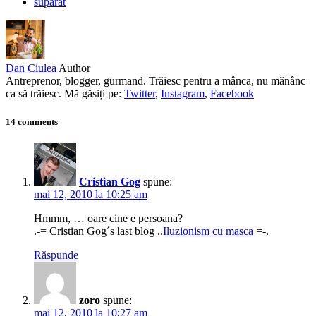
suparat
Dan Ciulea
Author
Antreprenor, blogger, gurmand. Trăiesc pentru a mânca, nu mănânc
ca să trăiesc. Mă găsiți pe:
Twitter
,
Instagram
,
Facebook
14 comments
Cristian Gog
spune:
mai 12, 2010 la 10:25 am
Hmmm, … oare cine e persoana?
.-= Cristian Gog´s last blog ..
Iluzionism cu masca
=-.
Răspunde
zoro
spune:
mai 12, 2010 la 10:27 am