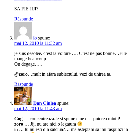
SA FIE JIJI?
Răspunde
io
spune:
mai 12, 2010 la 11:32 am
je suis desolee. c’est la voiture …. C’est ne pas bonne…Elle
mange beaucoup.
On degage…..
@zoro
…mult in afara subiectului. vezi de unirea ta.
Răspunde
Dan Ciulea
spune:
mai 12, 2010 la 11:43 am
Gog
… concentreaza-te si spune cine e… puterea mintii!
zoro
… Jiji nu are nici o legatura
io
… tu nu esti din salciua?… ma asteptam sa imi raspunzi in