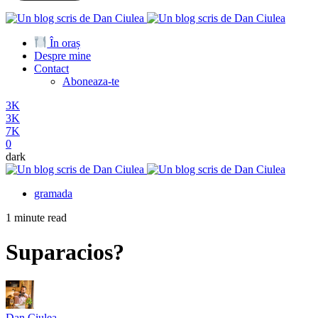
În oraș
Despre mine
Contact
Aboneaza-te
3K
3K
7K
0
dark
gramada
1 minute read
Suparacios?
Dan Ciulea