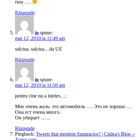
rusa ….
Răspunde
io
spune:
mai 12, 2010 la 11:49 am
salciua, salciua…da UE
Răspunde
io
spune:
mai 12, 2010 la 11:50 am
pentru cine nu a inteles…:
Мне очень жаль. это автомобиль …. Это не хорошо …
Она ест очень много.
Он убирает … ..
Răspunde
Pingback:
Tweets that mention Suparacios? | Ciulea's Blog --
Topsy.com