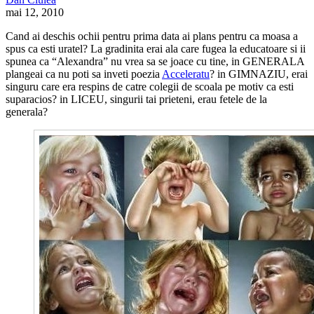
mai 12, 2010
Cand ai deschis ochii pentru prima data ai plans pentru ca moasa a
spus ca esti uratel? La gradinita erai ala care fugea la educatoare si ii
spunea ca “Alexandra” nu vrea sa se joace cu tine, in GENERALA
plangeai ca nu poti sa inveti poezia
Acceleratu
? in GIMNAZIU, erai
singuru care era respins de catre colegii de scoala pe motiv ca esti
suparacios? in LICEU, singurii tai prieteni, erau fetele de la
generala?