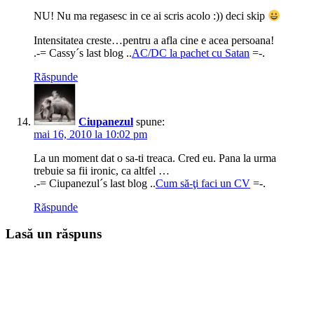
NU! Nu ma regasesc in ce ai scris acolo :)) deci skip
Intensitatea creste…pentru a afla cine e acea persoana!
.-= Cassy´s last blog ..
AC/DC la pachet cu Satan
=-.
Răspunde
Ciupanezul
spune:
mai 16, 2010 la 10:02 pm
La un moment dat o sa-ti treaca. Cred eu. Pana la urma
trebuie sa fii ironic, ca altfel …
.-= Ciupanezul´s last blog ..
Cum să-ţi faci un CV
=-.
Răspunde
Lasă un răspuns