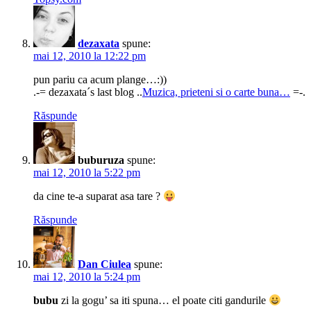
dezaxata
spune:
mai 12, 2010 la 12:22 pm
pun pariu ca acum plange…:))
.-= dezaxata´s last blog ..
Muzica, prieteni si o carte buna…
=-.
Răspunde
buburuza
spune:
mai 12, 2010 la 5:22 pm
da cine te-a suparat asa tare ?
Răspunde
Dan Ciulea
spune:
mai 12, 2010 la 5:24 pm
bubu
zi la gogu’ sa iti spuna… el poate citi gandurile