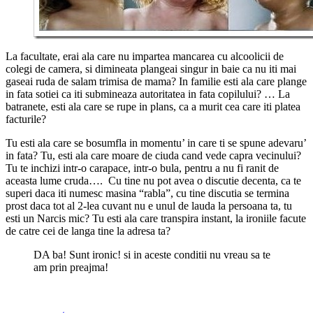
La facultate, erai ala care nu impartea mancarea cu alcoolicii de
colegi de camera, si dimineata plangeai singur in baie ca nu iti mai
gaseai ruda de salam trimisa de mama? In familie esti ala care plange
in fata sotiei ca iti submineaza autoritatea in fata copilului? … La
batranete, esti ala care se rupe in plans, ca a murit cea care iti platea
facturile?
Tu esti ala care se bosumfla in momentu’ in care ti se spune adevaru’
in fata? Tu, esti ala care moare de ciuda cand vede capra vecinului?
Tu te inchizi intr-o carapace, intr-o bula, pentru a nu fi ranit de
aceasta lume cruda…. Cu tine nu pot avea o discutie decenta, ca te
superi daca iti numesc masina “rabla”, cu tine discutia se termina
prost daca tot al 2-lea cuvant nu e unul de lauda la persoana ta, tu
esti un Narcis mic? Tu esti ala care transpira instant, la ironiile facute
de catre cei de langa tine la adresa ta?
DA ba! Sunt ironic! si in aceste conditii nu vreau sa te
am prin preajma!