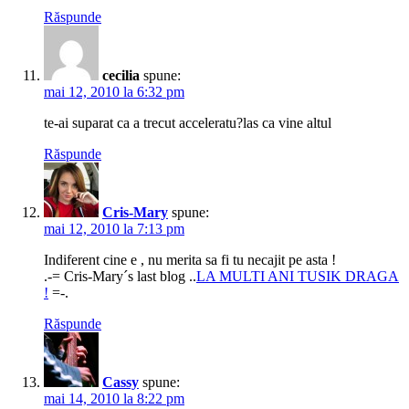
Răspunde
cecilia
spune:
mai 12, 2010 la 6:32 pm
te-ai suparat ca a trecut acceleratu?las ca vine altul
Răspunde
Cris-Mary
spune:
mai 12, 2010 la 7:13 pm
Indiferent cine e , nu merita sa fi tu necajit pe asta !
.-= Cris-Mary´s last blog ..
LA MULTI ANI TUSIK DRAGA
!
=-.
Răspunde
Cassy
spune:
mai 14, 2010 la 8:22 pm