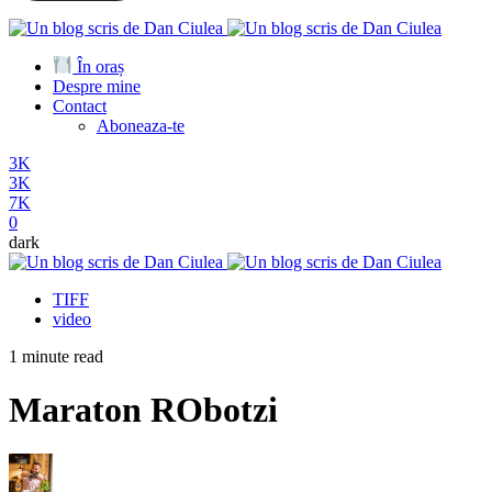
În oraș
Despre mine
Contact
Aboneaza-te
3K
3K
7K
0
dark
TIFF
video
1 minute read
Maraton RObotzi