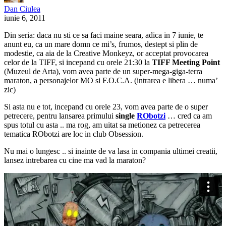
Dan Ciulea
iunie 6, 2011
Din seria: daca nu sti ce sa faci maine seara, adica in 7 iunie, te
anunt eu, ca un mare domn ce mi’s, frumos, destept si plin de
modestie, ca aia de la Creative Monkeyz, or acceptat provocarea
celor de la TIFF, si incepand cu orele 21:30 la
TIFF Meeting Point
(Muzeul de Arta), vom avea parte de un super-mega-giga-terra
maraton, a personajelor MO si F.O.C.A. (intrarea e libera … numa’
zic)
Si asta nu e tot, incepand cu orele 23, vom avea parte de o super
petrecere, pentru lansarea primului
single
RObotzi
… cred ca am
spus totul cu asta .. ma rog, am uitat sa metionez ca petrecerea
tematica RObotzi are loc in club Obsession.
Nu mai o lungesc .. si inainte de va lasa in compania ultimei creatii,
lansez intrebarea cu cine ma vad la maraton?