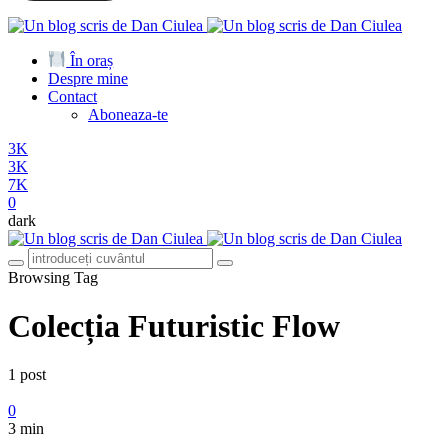
În oraș
Despre mine
Contact
Aboneaza-te
3K
3K
7K
0
dark
Browsing Tag
Colecția Futuristic Flow
1 post
0
3 min